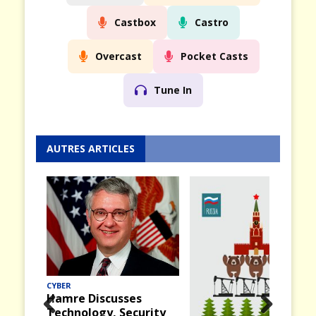
Castbox
Castro
Overcast
Pocket Casts
Tune In
AUTRES ARTICLES
MER
Midway (12) : La
bataille du 4 juin 1942
rity