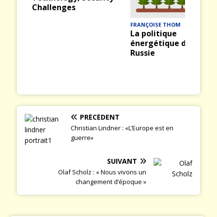
Prev
Nex
ious
t
FRANÇOISE THOM
La politique
énergétique de la
Russie
PRÉCÉDENT
Christian Lindner : «L’Europe est en
guerre»
SUIVANT
Olaf Scholz : « Nous vivons un
changement d’époque »