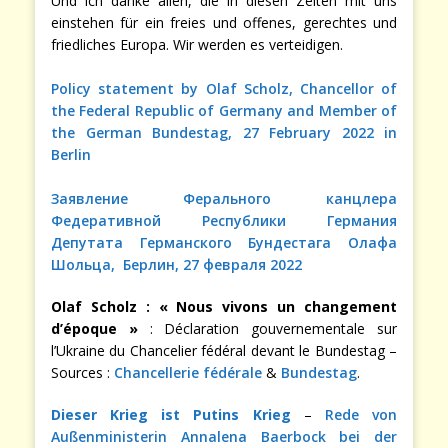
Und ich danke allen, die in diesen Zeiten mit uns
einstehen für ein freies und offenes, gerechtes und
friedliches Europa. Wir werden es verteidigen.
Policy statement by Olaf Scholz, Chancellor of
the Federal Republic of Germany and Member of
the German Bundestag, 27 February 2022 in
Berlin
Заявление Ферального канцлера
Федеративной Республики Германия
Депутата Германского Бундестага Олафа
Шольца, Берлин, 27 февраля 2022
Olaf Scholz : « Nous vivons un changement
d’époque »
: Déclaration gouvernementale sur
l’Ukraine du Chancelier fédéral devant le Bundestag –
Sources :
Chancellerie fédérale
&
Bundestag
.
Dieser Krieg ist Putins Krieg
–
Rede von
Außenministerin Annalena Baerbock bei der