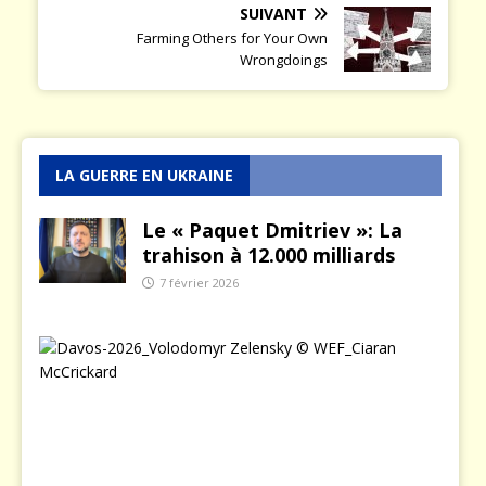
SUIVANT
Farming Others for Your Own
Wrongdoings
LA GUERRE EN UKRAINE
Le « Paquet Dmitriev »: La
trahison à 12.000 milliards
7 février 2026
L
e
j
o
u
r