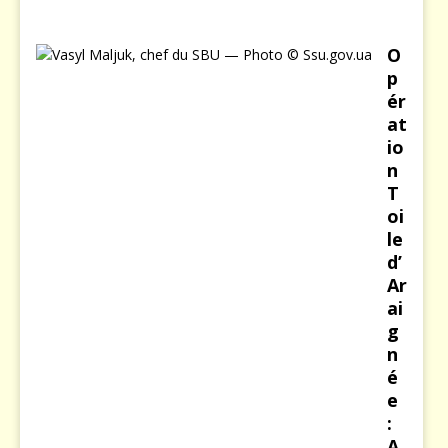
O
p
ér
at
io
n
T
oi
le
d’
Ar
ai
g
n
é
e
:
A