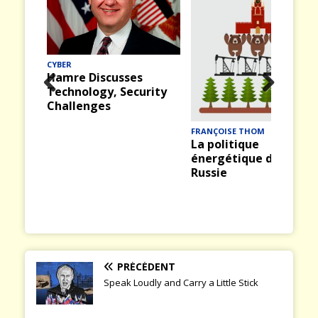
MER
Midway (12) : La
bataille du 4 juin 1942
rity
Prev
Nex
ious
t
FRANÇOISE THOM
La politique
énergétique de la
Russie
PRÉCÉDENT
Speak Loudly and Carry a Little Stick