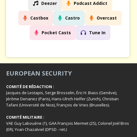
Deezer
Podcast Addict
Castbox
Castro
Overcast
Pocket Casts
Tune In
EUROPEAN SECURITY
COMITÉ DE RÉDACTION :
Jacques de Lestapis, Serge Brosselin, Éric H. Biass (Genève),
Jérôme Denariez (Paris), Hans-Ulrich Helfer (Zurich), Christian
Tafani (Université de Nice), François de Vries (Bruxelles).
COMITÉ MILITAIRE :
VAE Guy Labouérie (†), GAA François Mermet (2S), Colonel Joël Bros
(ER), Yvan Chazalviel (DPSD - ret.)