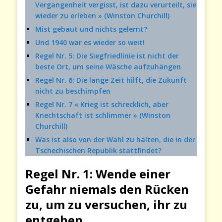
Vergangenheit vergisst, ist dazu verurteilt, sie
wieder zu erleben » (Winston Churchill)
Mist gebaut und nichts gelernt?
Und 1940 war es wieder so weit!
Regel Nr. 5: Die Siegfriedlinie ist nicht der
beste Ort, um seine Wäsche aufzuhängen
Regel Nr. 6: Die lange Zeit hilft, die Zukunft
nicht zu beschimpfen
Regel Nr. 7 « Krieg ist schrecklich, aber
Knechtschaft ist schlimmer » (Winston
Churchill)
Was ist also von der Wahl zu halten, die in der
Tschechischen Republik stattfindet?
Regel Nr. 1: Wende einer
Gefahr niemals den Rücken
zu, um zu versuchen, ihr zu
entgehen.