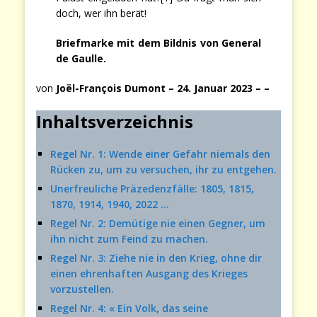
doch, wer ihn berät!
Briefmarke mit dem Bildnis von General
de Gaulle.
von
Joël-François Dumont – 24. Januar 2023 – –
Inhaltsverzeichnis
Regel Nr. 1: Wende einer Gefahr niemals den
Rücken zu, um zu versuchen, ihr zu entgehen.
Unerfreuliche Präzedenzfälle: 1805, 1815,
1870, 1914, 1940, 2022 …
Regel Nr. 2: Demütige nie einen Gegner, um
ihn nicht zum Feind zu machen.
Regel Nr. 3: Ziehe nie in den Krieg, ohne dir
einen ehrenhaften Ausgang des Krieges
vorzustellen.
Regel Nr. 4: « Ein Volk, das seine