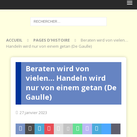
ACCUEIL
PAGES D'HISTOIRE
Beraten wird von vielen…
Handeln wird nur von einem getan (De Gaulle)
Beraten wird von
vielen… Handeln wird
nur von einem getan (De
Gaulle)
27 janvier 2023