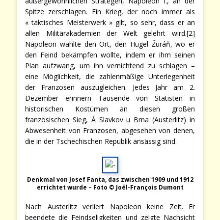
außergewöhnlichen Strategen, Napoleon I., an der
Spitze zerschlagen. Ein Krieg, der noch immer als
« taktisches Meisterwerk » gilt, so sehr, dass er an
allen Militärakademien der Welt gelehrt wird.[2]
Napoleon wählte den Ort, den Hügel Žuráň, wo er
den Feind bekämpfen wollte, indem er ihm seinen
Plan aufzwang, um ihn vernichtend zu schlagen –
eine Möglichkeit, die zahlenmäßige Unterlegenheit
der Franzosen auszugleichen. Jedes Jahr am 2.
Dezember erinnern Tausende von Statisten in
historischen Kostümen an diesen großen
französischen Sieg, Á Slavkov u Brna (Austerlitz) in
Abwesenheit von Franzosen, abgesehen von denen,
die in der Tschechischen Republik ansässig sind.
Denkmal von Josef Fanta, das zwischen 1909 und 1912
errichtet wurde – Foto © Joël-François Dumont
Nach Austerlitz verliert Napoleon keine Zeit. Er
beendete die Feindseligkeiten und zeigte Nachsicht