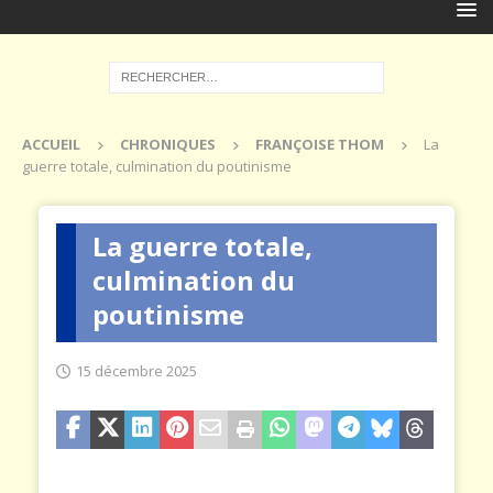
ACCUEIL
CHRONIQUES
FRANÇOISE THOM
La
guerre totale, culmination du poutinisme
La guerre totale,
culmination du
poutinisme
15 décembre 2025