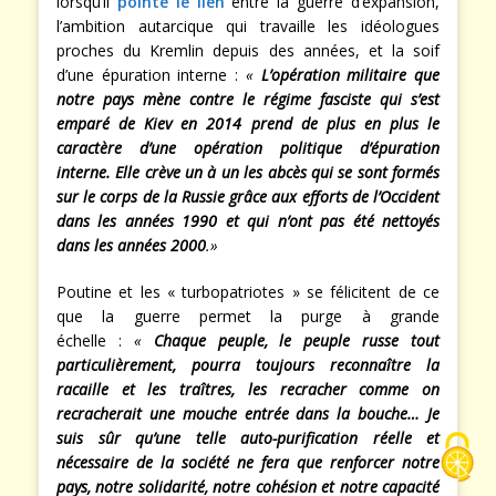
lorsqu’il
pointe le lien
entre la guerre d’expansion,
l’ambition autarcique qui travaille les idéologues
proches du Kremlin depuis des années, et la soif
d’une épuration interne :
«
L’opération militaire que
notre pays mène contre le régime fasciste qui s’est
emparé de Kiev en 2014 prend de plus en plus le
caractère d’une opération politique d’épuration
interne. Elle crève un à un les abcès qui se sont formés
sur le corps de la Russie grâce aux efforts de l’Occident
dans les années 1990 et qui n’ont pas été nettoyés
dans les années 2000
.»
Poutine et les « turbopatriotes » se félicitent de ce
que la guerre permet la purge à grande
échelle :
«
Chaque peuple, le peuple russe tout
particulièrement, pourra toujours reconnaître la
racaille et les traîtres, les recracher comme on
recracherait une mouche entrée dans la bouche… Je
suis sûr qu’une telle auto-purification réelle et
nécessaire de la société ne fera que renforcer notre
pays, notre solidarité, notre cohésion et notre capacité