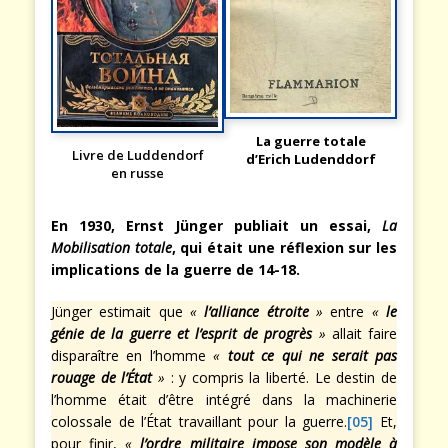
La guerre totale
Livre de Luddendorf
d’Erich Ludenddorf
en russe
En 1930, Ernst Jünger publiait un essai,
La
Mobilisation totale
, qui était une réflexion sur les
implications de la guerre de 14-18.
Jünger estimait que
«
l’alliance étroite
»
entre
«
le
génie de la guerre et l’esprit de progrès
»
allait faire
disparaître en l’homme
«
tout ce qui ne serait pas
rouage de l’État
»
: y compris la liberté. Le destin de
l’homme était d’être intégré dans la machinerie
colossale de l’État travaillant pour la guerre.
[05]
Et,
pour finir,
«
l’ordre militaire impose son modèle à