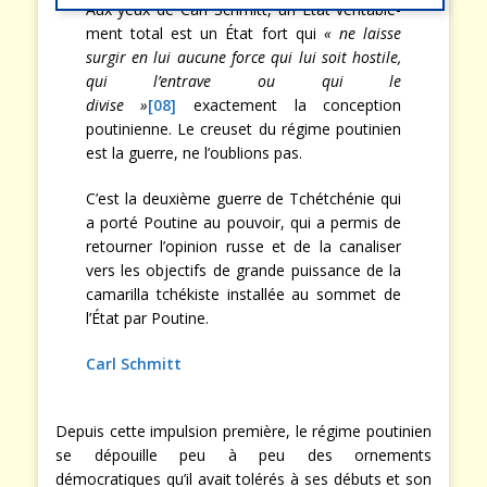
Aux yeux de Carl Schmitt, un État véritable-
ment total est un État fort qui
« ne laisse
surgir en lui aucune force qui lui soit hostile,
qui l’entrave ou qui le
divise »
[08]
exactement la conception
poutinienne. Le creuset du régime poutinien
est la guerre, ne l’oublions pas.
C’est la deuxième guerre de Tchétchénie qui
a porté Poutine au pouvoir, qui a permis de
retourner l’opinion russe et de la canaliser
vers les objectifs de grande puissance de la
camarilla tchékiste installée au sommet de
l’État par Poutine.
Carl Schmitt
Depuis cette impulsion première, le régime poutinien
se dépouille peu à peu des ornements
démocratiques qu’il avait tolérés à ses débuts et son