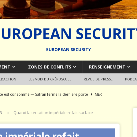
EUROPEAN SECURIT
EUROPEAN SECURITY
MENT
ZONES DE CONFLITS
RENSEIGNEMENT
REDACTION
LES VOIX DU CRÉPUSCULE
REVUE DE PRESSE
PODCA
rce est consommé — Safran ferme la dernière porte
MER
du SCALP Naval : Autopsie d’un naufrage capacitaire européen
N
Quand la tentation impériale refait surface
ion de la construction navale militaire
ARMEMENT
 impériale refait
a France paie trois fois
JÉRÔME DENARIEZ