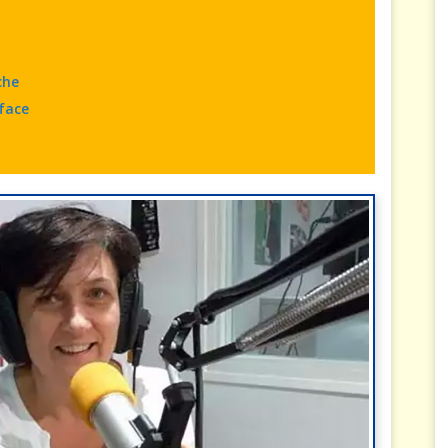
che
rface