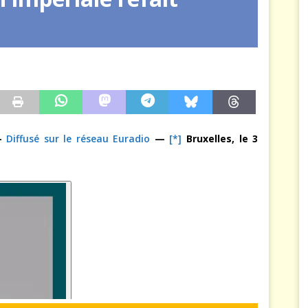
arbitre à notre place
JÉRÔME DENARIEZ
—
Diffusé sur le réseau Euradio
—
[*]
Bruxelles, le 3