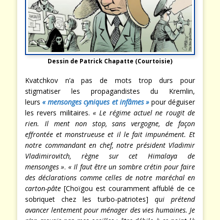
Dessin de Patrick Chapatte (Courtoisie)
Kvatchkov n’a pas de mots trop durs pour
stigmatiser les propagandistes du Kremlin,
leurs
« mensonges cyniques et infâmes »
pour déguiser
les revers militaires.
« Le régime actuel ne rougit de
rien. Il ment non stop, sans vergogne, de façon
effrontée et monstrueuse et il le fait impunément. Et
notre commandant en chef, notre président Vladimir
Vladimirovitch, règne sur cet Himalaya de
mensonges »
.
« Il faut être un sombre crétin pour faire
des déclarations comme celles de notre maréchal en
carton-pâte
[Choïgou est couramment affublé de ce
sobriquet chez les turbo-patriotes]
qui prétend
avancer lentement pour ménager des vies humaines. Je