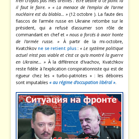
n’en croyais pas mes oreilles : être débile à ce point là
il faut le faire. »
« La menace de l’emploi de l’arme
nucléaire est du blabla… »
(12 octobre ). La faute des
fiascos de l’armée russe en Ukraine retombe sur le
président, qui a refusé d’assumer son rôle de
commandant en chef et
« nous a forcés à avoir honte
de l’armée russe. »
À partir de la mi-octobre,
Kvatchkov
ne se retient plus
:
« Le système politique
actuel n’est pas viable et c’est ce qu’a montré la guerre
en Ukraine… »
À la différence d’Ivachov, Kvatchkov
reste fidèle à l’explication conspirationniste qui est de
rigueur chez les « turbo-patriotes » : les déboires
sont imputables
« au régime d’occupation libéral »
.