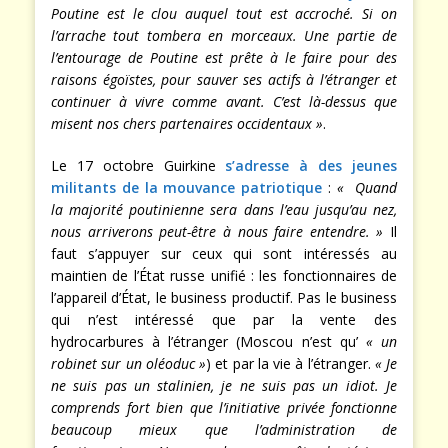
Poutine est le clou auquel tout est accroché. Si on
l’arrache tout tombera en morceaux. Une partie de
l’entourage de Poutine est prête à le faire pour des
raisons égoïstes, pour sauver ses actifs à l’étranger et
continuer à vivre comme avant. C’est là-dessus que
misent nos chers partenaires occidentaux »
.
Le 17 octobre Guirkine
s’adresse à des jeunes
militants de la mouvance patriotique
:
« Quand
la majorité poutinienne sera dans l’eau jusqu’au nez,
nous arriverons peut-être à nous faire entendre. »
Il
faut s’appuyer sur ceux qui sont intéressés au
maintien de l’État russe unifié : les fonctionnaires de
l’appareil d’État, le business productif. Pas le business
qui n’est intéressé que par la vente des
hydrocarbures à l’étranger (Moscou n’est qu’
« un
robinet sur un oléoduc »
) et par la vie à l’étranger.
« Je
ne suis pas un stalinien, je ne suis pas un idiot. Je
comprends fort bien que l’initiative privée fonctionne
beaucoup mieux que l’administration de