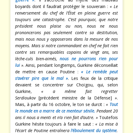
boyards dont il faudrait protéger le souverain :
« Le
renversement du chef de l’État en pleine guerre est
toujours une catastrophe. C’est pourquoi, que notre
président nous plaise ou non, nous ne nous
prononcerons pas seulement contre sa destitution,
mais nous nous y opposerons dans la mesure de nos
moyens. Mais si notre commandant en chef ne fait rien
contre ses remarquables copains de vingt ans, ses
lèche-culs bien-aimés,
nous ne pourrons rien pour
lui
»
. Ainsi, pendant longtemps, Guirkine déconseillait
de mettre en cause Poutine :
« Le remède peut
s’avérer pire que le mal »
. Les feux de la critique
devaient se concentrer sur Choïgou, qui, selon
Guirkine,
« a même fait regretter
Serdioukov
[précédent ministre de la Défense]
»
.
Mais, à partir du 16 octobre, le ton se durcit :
«
Tout
le monde en a marre de ce menteur sénile.
Pendant 20
ans il nous a menti et n’a rien fait d’autre. »
Toutefois
Guirkine hésite toujours à faire le saut :
« La mise à
l’écart de Poutine entraînera
l’éboulement du système
.