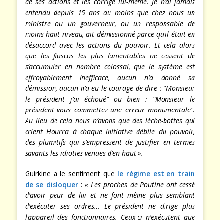
de ses actions et les corrige lui-même. Je n’ai jamais
entendu depuis 15 ans au moins que chez nous un
ministre ou un gouverneur, ou un responsable de
moins haut niveau, ait démissionné parce qu’il était en
désaccord avec les actions du pouvoir. Et cela alors
que les fiascos les plus lamentables ne cessent de
s’accumuler en nombre colossal, que le système est
effroyablement inefficace, aucun n’a donné sa
démission, aucun n’a eu le courage de dire : “Monsieur
le président j’ai échoué” ou bien : “Monsieur le
président vous commettez une erreur monumentale”.
Au lieu de cela nous n’avons que des lèche-bottes qui
crient Hourra à chaque initiative débile du pouvoir,
des plumitifs qui s’empressent de justifier en termes
savants les idioties venues d’en haut ».
Guirkine a le sentiment que
le régime est en train
de se disloquer
:
« Les proches de Poutine ont cessé
d’avoir peur de lui et ne font même plus semblant
d’exécuter ses ordres… Le président ne dirige plus
l’appareil des fonctionnaires. Ceux-ci n’exécutent que