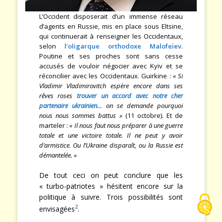
L’Occident disposerait d’un immense réseau
d’agents en Russie, mis en place sous Eltsine,
qui continuerait à renseigner les Occidentaux,
selon
l’oligarque orthodoxe Malofeïev
.
Poutine et ses proches sont sans cesse
accusés de vouloir négocier avec Kyïv et se
réconcilier avec les Occidentaux. Guirkine :
« Si
Vladimir Vladimirovitch espère encore dans ses
rêves roses
trouver un accord avec notre cher
partenaire ukrainien
… on se demande pourquoi
nous nous sommes battus »
(11 octobre). Et de
marteler :
« Il nous faut nous préparer à une guerre
totale et une victoire totale. Il ne peut y avoir
d’armistice. Ou l’Ukraine disparaît, ou la Russie est
démantelée. »
De tout ceci on peut conclure que les
« turbo-patriotes » hésitent encore sur la
politique à suivre. Trois possibilités sont
2
envisagées
.