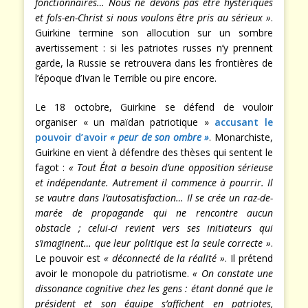
fonctionnaires… Nous ne devons pas être hystériques
et fols-en-Christ si nous voulons être pris au sérieux »
.
Guirkine termine son allocution sur un sombre
avertissement : si les patriotes russes n’y prennent
garde, la Russie se retrouvera dans les frontières de
l’époque d’Ivan le Terrible ou pire encore.
Le 18 octobre, Guirkine se défend de vouloir
organiser « un maïdan patriotique »
accusant le
pouvoir d’avoir
« peur de son ombre »
. Monarchiste,
Guirkine en vient à défendre des thèses qui sentent le
fagot :
« Tout État a besoin d’une opposition sérieuse
et indépendante. Autrement il commence à pourrir. Il
se vautre dans l’autosatisfaction… Il se crée un raz-de-
marée de propagande qui ne rencontre aucun
obstacle ; celui-ci revient vers ses initiateurs qui
s’imaginent… que leur politique est la seule correcte »
.
Le pouvoir est
« déconnecté de la réalité »
. Il prétend
avoir le monopole du patriotisme.
« On constate une
dissonance cognitive chez les gens : étant donné que le
président et son équipe s’affichent en patriotes,