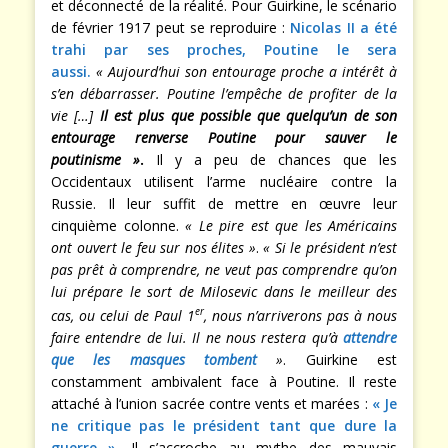
et déconnecté de la réalité. Pour Guirkine, le scénario
de février 1917 peut se reproduire :
Nicolas II a été
trahi par ses proches, Poutine le sera
aussi.
« Aujourd’hui son entourage proche a intérêt à
s’en débarrasser. Poutine l’empêche de profiter de la
vie […]
Il est plus que possible que quelqu’un de son
entourage renverse Poutine pour sauver le
poutinisme »
.
Il y a peu de chances que les
Occidentaux utilisent l’arme nucléaire contre la
Russie. Il leur suffit de mettre en œuvre leur
cinquième colonne.
« Le pire est que les Américains
ont ouvert le feu sur nos élites »
.
« Si le président n’est
pas prêt à comprendre, ne veut pas comprendre qu’on
lui prépare le sort de Milosevic dans le meilleur des
er
cas, ou celui de Paul 1
, nous n’arriverons pas à nous
faire entendre de lui. Il ne nous restera qu’à
attendre
que les masques tombent
»
. Guirkine est
constamment ambivalent face à Poutine. Il reste
attaché à l’union sacrée contre vents et marées :
« Je
ne critique pas le président tant que dure la
guerre »
. Il s’accroche au mythe des mauvais