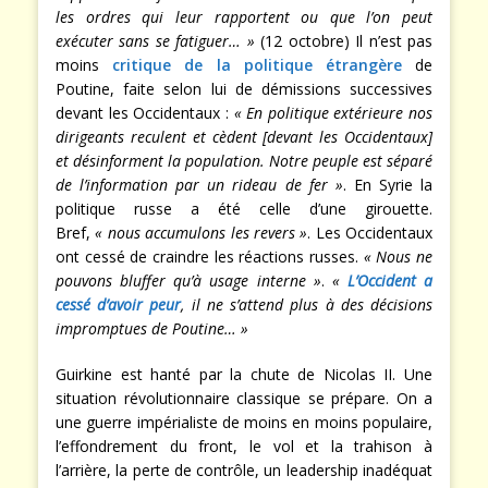
les ordres qui leur rapportent ou que l’on peut
exécuter sans se fatiguer… »
(12 octobre) Il n’est pas
moins
critique de la politique étrangère
de
Poutine, faite selon lui de démissions successives
devant les Occidentaux :
« En politique extérieure nos
dirigeants reculent et cèdent [devant les Occidentaux]
et désinforment la population. Notre peuple est séparé
de l’information par un rideau de fer »
. En Syrie la
politique russe a été celle d’une girouette.
Bref,
« nous accumulons les revers »
. Les Occidentaux
ont cessé de craindre les réactions russes.
« Nous ne
pouvons bluffer qu’à usage interne »
.
«
L’Occident a
cessé d’avoir peur
, il ne s’attend plus à des décisions
impromptues de Poutine… »
Guirkine est hanté par la chute de Nicolas II. Une
situation révolutionnaire classique se prépare. On a
une guerre impérialiste de moins en moins populaire,
l’effondrement du front, le vol et la trahison à
l’arrière, la perte de contrôle, un leadership inadéquat