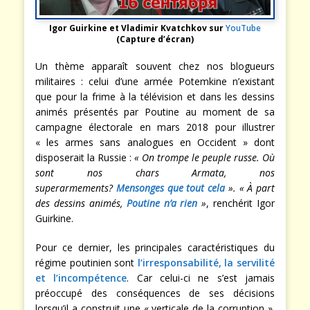
Igor Guirkine et Vladimir Kvatchkov sur
YouTube
(Capture d’écran)
Un thème apparaît souvent chez nos blogueurs
militaires : celui d’une armée Potemkine n’existant
que pour la frime à la télévision et dans les dessins
animés présentés par Poutine au moment de sa
campagne électorale en mars 2018 pour illustrer
« les armes sans analogues en Occident » dont
disposerait la Russie :
« On trompe le peuple russe. Où
sont nos chars Armata, nos
superarmements?
Mensonges que tout cela
». « À part
des dessins animés,
Poutine n’a rien
»
, renchérit Igor
Guirkine.
Pour ce dernier, les principales caractéristiques du
régime poutinien sont
l’irresponsabilité, la servilité
et l’incompétence
. Car celui-ci ne s’est jamais
préoccupé des conséquences de ses décisions
lorsqu’il a construit une « verticale de la corruption ».