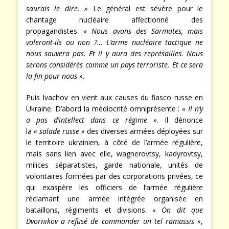
saurais le dire. »
Le général est sévère pour le
chantage nucléaire affectionné des
propagandistes.
« Nous avons des Sarmates, mais
voleront-ils ou non ?… L’arme nucléaire tactique ne
nous sauvera pas. Et il y aura des représailles. Nous
serons considérés comme un pays terroriste. Et ce sera
la fin pour nous »
.
Puis Ivachov en vient aux causes du fiasco russe en
Ukraine. D’abord la médiocrité omniprésente :
« Il n’y
a pas d’intellect dans ce régime »
. Il dénonce
la
« salade russe »
des diverses armées déployées sur
le territoire ukrainien, à côté de l’armée régulière,
mais sans lien avec elle, wagnerovtsy, kadyrovtsy,
milices séparatistes, garde nationale, unités de
volontaires formées par des corporations privées, ce
qui exaspère les officiers de l’armée régulière
réclamant une armée intégrée organisée en
bataillons, régiments et divisions.
« On dit que
Dvornikov a refusé de commander un tel ramassis »
,