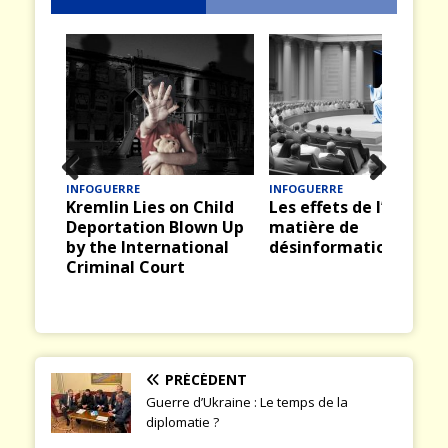
FOGUERRE
INFOGUERRE
QUENTIN 
Prev
Nex
emlin Lies on Child
Les effets de l’IA en
Europe 
ious
t
eportation Blown Up
matière de
passen
 the International
désinformation
riminal Court
PRÉCÉDENT
Guerre d’Ukraine : Le temps de la
diplomatie ?