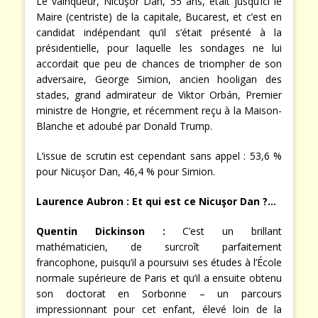
Le vainqueur, Nicuşor Dan, 55 ans, était jusqu’ici le
Maire (centriste) de la capitale, Bucarest, et c’est en
candidat indépendant qu’il s’était présenté à la
présidentielle, pour laquelle les sondages ne lui
accordait que peu de chances de triompher de son
adversaire, George Simion, ancien hooligan des
stades, grand admirateur de Viktor Orbán, Premier
ministre de Hongrie, et récemment reçu à la Maison-
Blanche et adoubé par Donald Trump.
L’issue de scrutin est cependant sans appel : 53,6 %
pour Nicuşor Dan, 46,4 % pour Simion.
Laurence Aubron :
Et qui est ce Nicuşor Dan ?…
Quentin Dickinson
:
C’est un brillant
mathématicien, de surcroît parfaitement
francophone, puisqu’il a poursuivi ses études à l’École
normale supérieure de Paris et qu’il a ensuite obtenu
son doctorat en Sorbonne – un parcours
impressionnant pour cet enfant, élevé loin de la