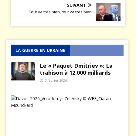
SUIVANT
Tout va très bien, tout va très bien
LA GUERRE EN UKRAINE
Le « Paquet Dmitriev »: La
trahison à 12.000 milliards
7 février 2026
L
e
j
o
u
r