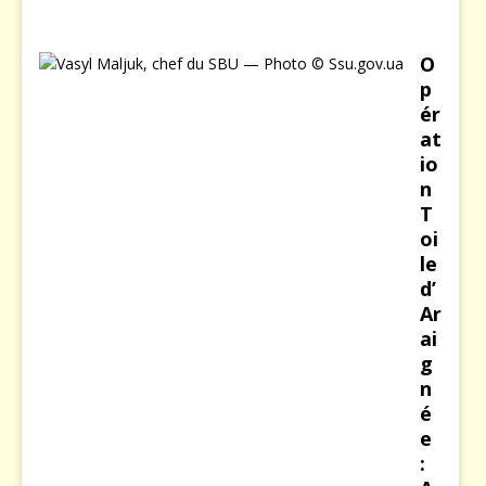
O
p
ér
at
io
n
T
oi
le
d’
Ar
ai
g
n
é
e
: