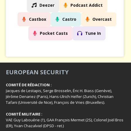
Deezer
Podcast Addict
Castbox
Castro
Overcast
Pocket Casts
Tune In
EUROPEAN SECURITY
COMITÉ DE RÉDACTION :
Jacques de Lestapis, Serge Brosselin, Éric H. Biass (Genève),
Jérôme Denariez (Paris), Hans-Ulrich Helfer (Zurich), Christian
Tafani (Université de Nice), François de Vries (Bruxelles).
COMITÉ MILITAIRE :
VAE Guy Labouérie (†), GAA François Mermet (2S), Colonel Joël Bros
(ER), Yvan Chazalviel (DPSD - ret.)