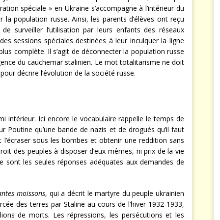
ération spéciale » en Ukraine s’accompagne à l’intérieur du
 la population russe. Ainsi, les parents d’élèves ont reçu
e surveiller l’utilisation par leurs enfants des réseaux
des sessions spéciales destinées à leur inculquer la ligne
n plus complète. Il s’agit de déconnecter la population russe
gence du cauchemar stalinien. Le mot totalitarisme ne doit
pour décrire l’évolution de la société russe.
i intérieur. Ici encore le vocabulaire rappelle le temps de
our Poutine qu’une bande de nazis et de drogués qu’il faut
aut l’écraser sous les bombes et obtenir une reddition sans
roit des peuples à disposer d’eux-mêmes, ni prix de la vie
se sont les seules réponses adéquates aux demandes de
antes moissons
, qui a décrit le martyre du peuple ukrainien
forcée des terres par Staline au cours de l’hiver 1932-1933,
lions de morts. Les répressions, les persécutions et les