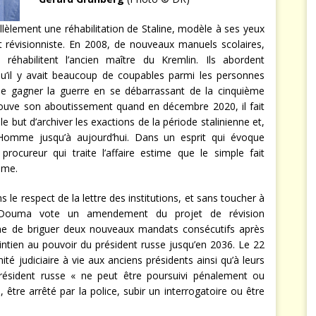
llèlement une réhabilitation de Staline, modèle à ses yeux
nt révisionniste. En 2008, de nouveaux manuels scolaires,
 réhabilitent l’ancien maître du Kremlin. Ils abordent
u’il y avait beaucoup de coupables parmi les personnes
de gagner la guerre en se débarrassant de la cinquième
e trouve son aboutissement quand en décembre 2020, il fait
but d’archiver les exactions de la période stalinienne et,
l’Homme jusqu’à aujourd’hui. Dans un esprit qui évoque
ocureur qui traite l’affaire estime que le simple fait
sme.
 le respect de la lettre des institutions, et sans toucher à
a Douma vote un amendement du projet de révision
tine de briguer deux nouveaux mandats consécutifs après
aintien au pouvoir du président russe jusqu’en 2036. Le 22
té judiciaire à vie aux anciens présidents ainsi qu’à leurs
résident russe « ne peut être poursuivi pénalement ou
, être arrêté par la police, subir un interrogatoire ou être