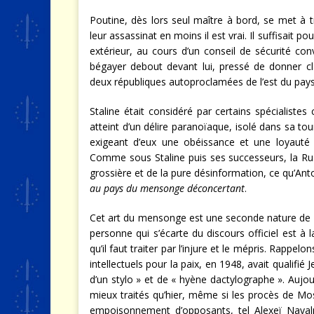
Poutine, dès lors seul maître à bord, se met à tr
leur assassinat en moins il est vrai. Il suffisait
extérieur, au cours d’un conseil de sécurité con
bégayer debout devant lui, pressé de donner cl
deux républiques autoproclamées de l’est du pays
Staline était considéré par certains spécialistes
atteint d’un délire paranoïaque, isolé dans sa tou
exigeant d’eux une obéissance et une loyauté 
Comme sous Staline puis ses successeurs, la Ru
grossière et de la pure désinformation, ce qu’Ant
au pays du mensonge déconcertant
.
Cet art du mensonge est une seconde nature de c
personne qui s’écarte du discours officiel est à
qu’il faut traiter par l’injure et le mépris. Rapp
intellectuels pour la paix, en 1948, avait qualifi
d’un stylo » et de « hyène dactylographe ». Aujou
mieux traités qu’hier, même si les procès de Mo
empoisonnement d’opposants, tel Alexeï Naval