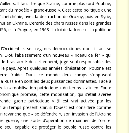
illeurs. Il faut dire que Staline, comme plus tard Poutine,
ant du modèle « grand-russe ». C’est cette politique d’une
chétchénie, avec la destruction de Grozny, puis en Syrie,
hui en Ukraine. L’entrée des chars russes dans les grandes
56, et à Prague, en 1968 : la loi de la force et la politique
l’Occident et ses régimes démocratiques dont il faut se
n. D’où l’abaissement d’un nouveau « rideau de fer » qui
st le bras armé de cet ennemi, jugé seul responsable des
le pays. Après quelques années d’hésitation, Poutine est
 guerre froide. Dans ce monde deux camps s’opposent
t la Russie en sont les deux puissances dominantes. Face à
c la « mobilisation patriotique » du temps stalinien. Faute
onomique promise, cette mobilisation, qui s’était avérée
ande guerre patriotique » (il est vrai activée par les
on au temps présent. Car, si l’Ouest est considéré comme
 en revanche que « se défendre », son invasion de l’Ukraine
ne guerre, une sorte d’opération de maintien de l’ordre.
 seul capable de protéger le peuple russe contre les