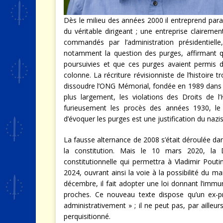
Dès le milieu des années 2000 il entreprend para
du véritable dirigeant ; une entreprise claireme
commandés par l’administration présidentielle,
notamment la question des purges, affirmant q
poursuivies et que ces purges avaient permis 
colonne. La récriture révisionniste de l’histoir
dissoudre l’ONG Mémorial, fondée en 1989 dans le 
plus largement, les violations des Droits de 
furieusement les procès des années 1930, le pr
d’évoquer les purges est une justification du nazi
La fausse alternance de 2008 s’était déroulée dans
la constitution. Mais le 10 mars 2020, l
constitutionnelle qui permettra à Vladimir Pou
2024, ouvrant ainsi la voie à la possibilité du m
décembre, il fait adopter une loi donnant l’immuni
proches. Ce nouveau texte dispose qu’un ex-p
administrativement » ; il ne peut pas, par ailleurs
perquisitionné.