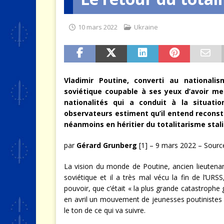
[ 4 août 2026 ]
Quand la crise 
10 mars 2022
Ukraine
Vladimir Poutine, converti au national
soviétique coupable à ses yeux d’avoir me
nationalités qui a conduit à la situatio
observateurs estiment qu’il entend reconsti
néanmoins en héritier du totalitarisme stali
par
Gérard Grunberg
[1] – 9 mars 2022 – Sourc
La vision du monde de Poutine, ancien lieutenan
soviétique et il a très mal vécu la fin de l’URS
pouvoir, que c’était « la plus grande catastroph
en avril un mouvement de jeunesses poutinistes
le ton de ce qui va suivre.