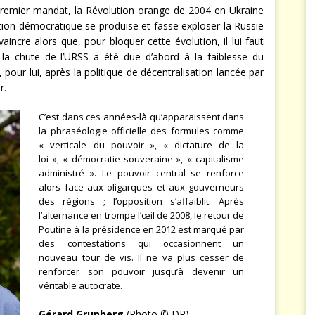
remier mandat, la Révolution orange de 2004 en Ukraine
ution démocratique se produise et fasse exploser la Russie
incre alors que, pour bloquer cette évolution, il lui faut
e la chute de l’URSS a été due d’abord à la faiblesse du
 pour lui, après la politique de décentralisation lancée par
r.
C’est dans ces années-là qu’apparaissent dans
la phraséologie officielle des formules comme
« verticale du pouvoir », « dictature de la
loi », « démocratie souveraine », « capitalisme
administré ». Le pouvoir central se renforce
alors face aux oligarques et aux gouverneurs
des régions ; l’opposition s’affaiblit. Après
l’alternance en trompe l’œil de 2008, le retour de
Poutine à la présidence en 2012 est marqué par
des contestations qui occasionnent un
nouveau tour de vis. Il ne va plus cesser de
renforcer son pouvoir jusqu’à devenir un
véritable autocrate.
Gérard Grunberg
(Photo © DR)