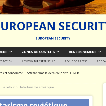
EUROPEAN SECURIT
EUROPEAN SECURITY
MENT
ZONES DE CONFLITS
RENSEIGNEMENT
REDACTION
LES VOIX DU CRÉPUSCULE
REVUE DE PRESSE
PODCA
rce est consommé — Safran ferme la dernière porte
MER
du SCALP Naval : Autopsie d’un naufrage capacitaire européen
Le retour du totalitarisme soviétique
ion de la construction navale militaire
ARMEMENT
itarisme soviétique
a France paie trois fois
JÉRÔME DENARIEZ