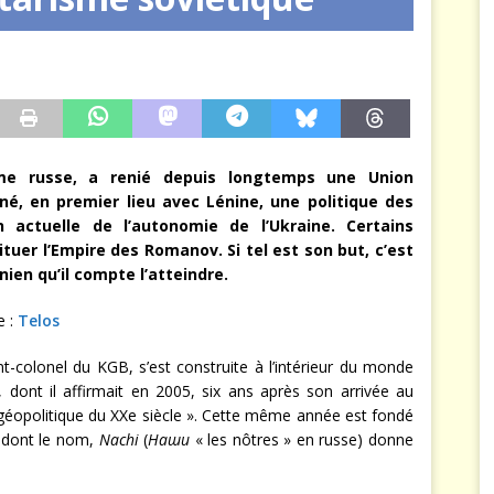
arbitre à notre place
JÉRÔME DENARIEZ
isme russe, a renié depuis longtemps une Union
né, en premier lieu avec Lénine, une politique des
n actuelle de l’autonomie de l’Ukraine. Certains
tuer l’Empire des Romanov. Si tel est son but, c’est
nien qu’il compte l’atteindre.
e :
Telos
t-colonel du KGB, s’est construite à l’intérieur du monde
S, dont il affirmait en 2005, six ans après son arrivée au
e géopolitique du XXe siècle ». Cette même année est fondé
 dont le nom,
Nachi
(
Наши
« les nôtres » en russe) donne