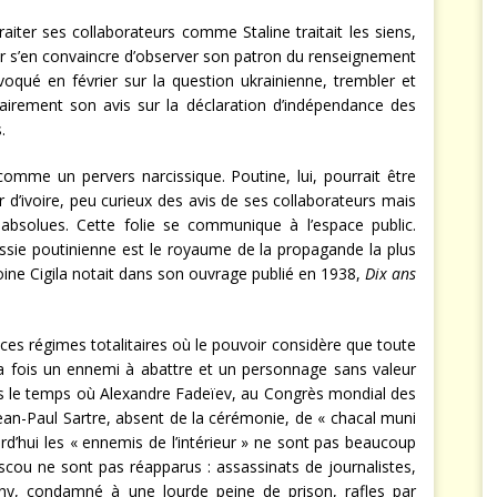
aiter ses collaborateurs comme Staline traitait les siens,
 pour s’en convaincre d’observer son patron du renseignement
voqué en février sur la question ukrainienne, trembler et
airement son avis sur la déclaration d’indépendance des
.
 comme un pervers narcissique. Poutine, lui, pourrait être
r d’ivoire, peu curieux des avis de ses collaborateurs mais
absolues. Cette folie se communique à l’espace public.
ssie poutinienne est le royaume de la propagande la plus
oine Cigila notait dans son ouvrage publié en 1938,
Dix ans
es régimes totalitaires où le pouvoir considère que toute
 la fois un ennemi à abattre et un personnage sans valeur
elons le temps où Alexandre Fadeïev, au Congrès mondial des
é Jean-Paul Sartre, absent de la cérémonie, de « chacal muni
rd’hui les « ennemis de l’intérieur » ne sont pas beaucoup
scou ne sont pas réapparus : assassinats de journalistes,
ny, condamné à une lourde peine de prison, rafles par