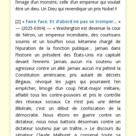
l’image d’un monstre, celle d’un empereur qui voulait
être un dieu. Un Dieu qui revendique un prix Nobel !!
[2] «
Faire face. Et d’abord ne pas se tromper…
»
— (2025-0304) — « Washington est devenue la cour
de Néron, un empereur incendiaire, des courtisans
soumis et un bouffon sous kétamine chargé de
l’épuration de la fonction publique… Jamais dans
l’histoire un président des États-Unis n’a capitulé
devant l’ennemi. Jamais aucun n’a soutenu un
agresseur contre un allié. Jamais aucun n’a piétiné la
Constitution américaine, pris autant de décrets
illégaux, révoqué les juges qui pourraient l’en
empêcher, limogé d’un coup l’état-major militaire,
affaibli tous les contre-pouvoirs et pris le contrôle
des réseaux sociaux. Ce n’est pas une dérive
illibérale, c’est un début de confiscation de la
démocratie. Nous étions en guerre contre un
dictateur, nous nous battons désormais contre un
dictateur soutenu par un traître…» Le discours du
sénateur Claude Malhuret a conservé toute sa