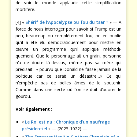
de voir le monde applaudir cette simplification
mortifère.
[4] «
Shérif de l’Apocalypse ou fou du tsar ?
» — A
force de nous interroger pour savoir si Trump est un
peu, beaucoup ou complètement fou, on en oublie
qu’il a été élu démocratiquement pour mettre en
œuvre un programme qu’il applique méthodi-
quement. Que le personnage ait un grain, personne
n’a de doute là-dessus, même pas sa mère qui
prédisait : « pourvu que Donald ne fasse jamais de la
politique car ce serait un désastre…» Ce qui
n’empêche pas de belles âmes de le soutenir.
Comme dans une secte où l’on se doit d’adorer le
gourou.
Voir également :
«
Le Roi est nu : Chronique d’un naufrage
présidentiel
» — (2025-1022) —
«
The Emperor Has No Clothes: Chronicle of a