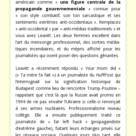
américain comme «
une figure centrale de la
propagande gouvernementale
» connue pour
« son style combatif, son ton sarcastique et ses
sentiments extrêmes anti-occidentaux ». Remplacez
« anti-occidental » par « anti-médias traditionnels » et
vous avez Leavitt. Les deux femmes excellent dans
l’art du mensonge professionnel, des sorties média-
tiques incendiaires, et du mépris affiché pour les
journalistes qui osent poser des questions gênantes.
Leavitt a récemment répondu « Your mom did »
(« Ta mère l’a fait ») à un journaliste du HuffPost qui
l’interrogeait sur la signification historique de
Budapest comme lieu de rencontre Trump-Poutine –
rappelant que c’est là que la Russie avait promis en
1994 de ne pas envahir l’Ukraine si celle-ci renonçait
à ses armes nucléaires. Professionnalisme niveau
collège. Elle a ensuite publiquement traité ce
journaliste de « far left hack » (propagandiste
d’extrême gauche), fuitant leurs échanges privés sur
les réseaux sociaux. Quelques jours plus tard, elle