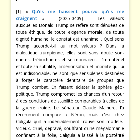
[1] «
Qu’ils me haïssent pourvu qu’ils me
craignent
» — (2025-0409) — Les valeurs
auxquelles Donald Trump se réfère sont dénuées de
toute éthique, de toute exigence morale, de toute
dignité humaine. le constat est unanime… Quel sens
Trump accorde-t-il au mot valeurs ? Dans la
dialectique trumpienne, elles sont sans doute son-
nantes, trébuchantes et se monnaient. L’immatériel
et toute sa subtilité, l’intériorisation et l’intimité qui lui
est indissociable, ne sont que sensibleries destinées
à forger le caractère identitaire de groupes que
Trump combat. En faisant éclater la sphère géo-
politique, Trump compromet les chances d’un retour
à des conditions de stabilité comparables à celles de
la guerre froide. Le sénateur Claude Malhuret l’a
récemment comparé à Néron, mais c’est chez
Caligula qu’il a indéniablement trouvé son modèle.
Vicieux, cruel, dépravé, souffrant d’une mégalomanie
confinant à la folie, Caligula a laissé à la postérité