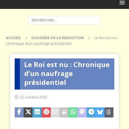
ACCUEIL
DOSSIERS DE LA REDACTION
Le Roi est nu :
Chronique d’un naufrage présidentiel
Le Roi est nu : Chronique
d’un naufrage
présidentiel
22 octobre 2025