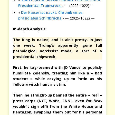
Presidential Trainwreck
» — (2025-1022) —
«
Der Kaiser ist nackt: Chronik eines
präsidialen Schiffbruchs
» — (2025-1022) —
In-depth Analysis:
The King is naked, and it ain’t pretty. In just
one week, Trump’s apparently gone full
pathological narcissist mode, a sort of a
presidential shipwreck.
First, he tag-teamed with JD Vance to publicly
humiliate Zelensky, treating him like a « bad
student » while cozying up to Putin as his
fellow « witch hunt » victim.
Then, he straight-up banned the entire « real »
press corps (NYT, WaPo, CNN… even
Fox News
wouldn’t sign off!) from the White House and
Pentagon, swapping them out for his personal