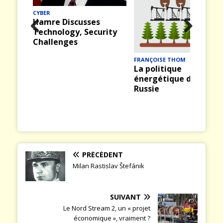
CYBER
Hamre Discusses
Technology, Security
Prev
Nex
Challenges
ious
t
FRANÇOISE THOM
La politique
énergétique de la
Russie
PRÉCÉDENT
Milan Rastislav Štefánik
SUIVANT
Le Nord Stream 2, un « projet
économique », vraiment ?