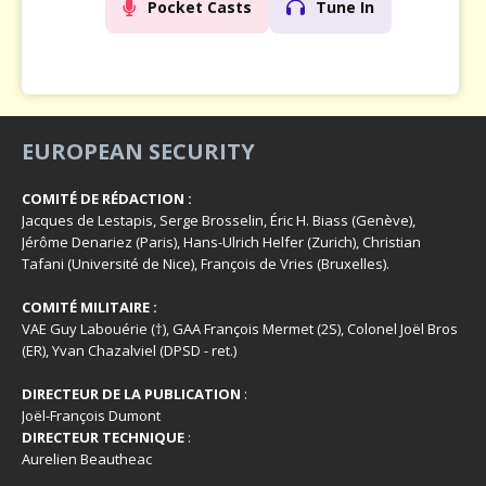
Pocket Casts
Tune In
EUROPEAN SECURITY
COMITÉ DE RÉDACTION :
Jacques de Lestapis, Serge Brosselin, Éric H. Biass (Genève),
Jérôme Denariez (Paris), Hans-Ulrich Helfer (Zurich), Christian
Tafani (Université de Nice), François de Vries (Bruxelles).
COMITÉ MILITAIRE :
VAE Guy Labouérie (†), GAA François Mermet (2S), Colonel Joël Bros
(ER), Yvan Chazalviel (DPSD - ret.)
DIRECTEUR DE LA PUBLICATION
:
Joël-François Dumont
DIRECTEUR TECHNIQUE
:
Aurelien Beautheac