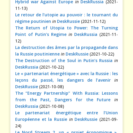
Hybrid war Against Europe
in
DeskRussia
(2021-
11-13)
Le retour de l’utopie au pouvoir : le tournant du
régime poutinien
in
DeskRussie
(2021-11-12)
The Return of Utopia to Power: The Turning
Point of Putin’s Regime
in
DeskRussia
(2021-11-
12)
La destruction des âmes par la propagande dans
la Russie poutinienne
in
DeskRussie
(2021-10-22)
The Destruction of the Soul in Putin’s Russia
in
DeskRussia
(2021-10-22)
Le « partenariat énergétique » avec la Russie : les
leçons du passé, les dangers de l’avenir
in
DeskRussie
(2021-10-08)
The “Energy Partnership” With Russia: Lessons
from the Past, Dangers for the Future
in
DeskRussia
(2021-10-08)
Le partenariat énergétique entre l’Union
Européenne et la Russie
in
DeskRussie
(2021-09-
24)
Le Nord Stream 2, un « projet économique »,