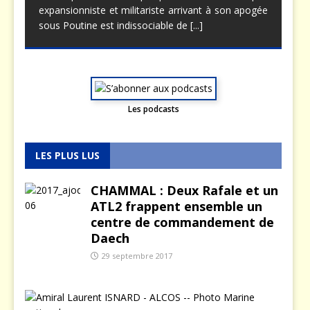
expansionniste et militariste arrivant à son apogée
sous Poutine est indissociable de
[...]
Les podcasts
LES PLUS LUS
CHAMMAL : Deux Rafale et un
ATL2 frappent ensemble un
centre de commandement de
Daech
29 septembre 2017
O