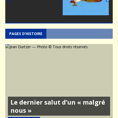
Prev
Nex
ious
t
PAGES D’HISTOIRE
Le dernier salut d’un « malgré
nous »