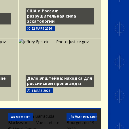
США и Россия:
разрушительная сила
эсхатологии
22 MARS 2026
ine
Дело Эпштейна: находка для
российской пропаганды
1 MARS 2026
ARMEMENT
JÉRÔME DENARIEZ