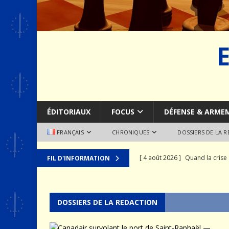
ÉDITORIAUX
FOCUS
DÉFENSE & ARME
FRANÇAIS
CHRONIQUES
DOSSIERS DE LA 
[ 4 août 2026 ]
Quand la crise 
FIL D'INFORMATION
[ 2 août 2026 ]
SCAF : Le divo
[ 28 juillet 2026 ]
Le syndrome 
DOSSIERS DE LA REDACTION
MER
[ 24 juillet 2026 ]
La recomposit