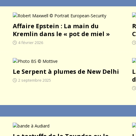
Affaire Epstein : La main du
R
Kremlin dans le « pot de miel »
C
4 février 2026
Le Serpent à plumes de New Delhi
L
d
2 septembre 2025