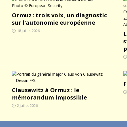
mures : La guerre secrète des nations
RENSEIGNEMENT
Ormuz : trois voix, un diagnostic
sur l’autonomie européenne
18 juillet 2026
L
s
p
F
Clausewitz à Ormuz : le
mémorandum impossible
2 juillet 2026