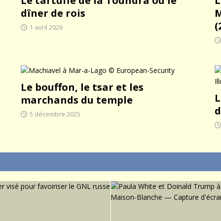
Le tartuffe de la Toundra ou le
L
dîner de rois
M
(
1 avril 2026
Le bouffon, le tsar et les
L
marchands du temple
d
5 décembre 2025