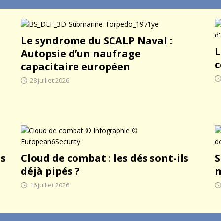
Le syndrome du SCALP Naval :
L
Autopsie d’un naufrage
c
capacitaire européen
28 juillet 2026
is
Cloud de combat : les dés sont-ils
S
déjà pipés ?
m
16 juillet 2026