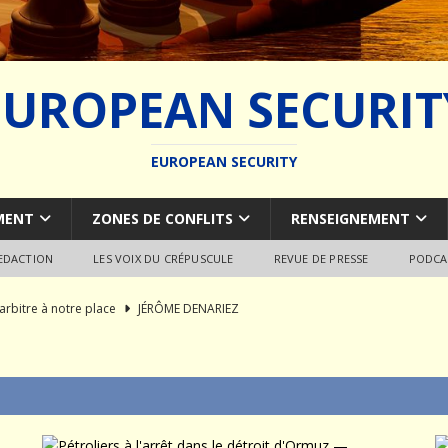
EUROPEAN SECURIT
EUROPEAN SECURITY
MENT
ZONES DE CONFLITS
RENSEIGNEMENT
REDACTION
LES VOIX DU CRÉPUSCULE
REVUE DE PRESSE
PODCA
arbitre à notre place
JÉRÔME DENARIEZ
rce est consommé — Safran ferme la dernière porte
MER
du SCALP Naval : Autopsie d’un naufrage capacitaire européen
ion de la construction navale militaire
ARMEMENT