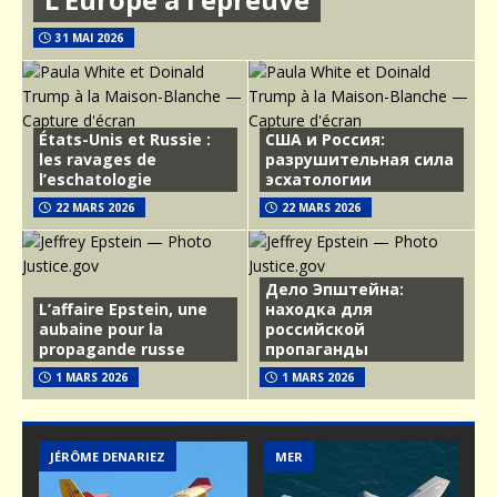
31 MAI 2026
États-Unis et Russie :
США и Россия:
les ravages de
разрушительная сила
l’eschatologie
эсхатологии
22 MARS 2026
22 MARS 2026
Дело Эпштейна:
L’affaire Epstein, une
находка для
aubaine pour la
российской
propagande russe
пропаганды
1 MARS 2026
1 MARS 2026
MER
ARMEMENT