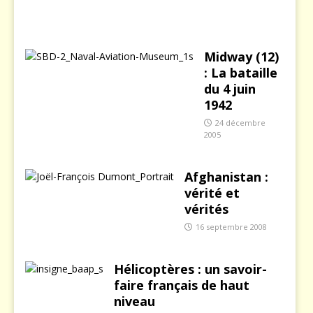
0
3
Midway (12)
: La bataille
du 4 juin
1942
24 décembre
2005
Afghanistan :
vérité et
vérités
16 septembre 2008
Hélicoptères : un savoir-
faire français de haut
niveau