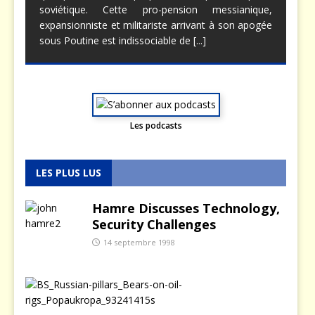
soviétique. Cette pro-pension messianique,
expansionniste et militariste arrivant à son apogée
sous Poutine est indissociable de
[...]
Les podcasts
LES PLUS LUS
Hamre Discusses Technology,
Security Challenges
14 septembre 1998
L
a