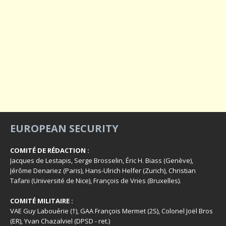
EUROPEAN SECURITY
COMITÉ DE RÉDACTION :
Jacques de Lestapis, Serge Brosselin, Éric H. Biass (Genève),
Jérôme Denariez (Paris), Hans-Ulrich Helfer (Zurich), Christian
Tafani (Université de Nice), François de Vries (Bruxelles).
COMITÉ MILITAIRE :
VAE Guy Labouérie (†), GAA François Mermet (2S), Colonel Joël Bros
(ER), Yvan Chazalviel (DPSD - ret.)