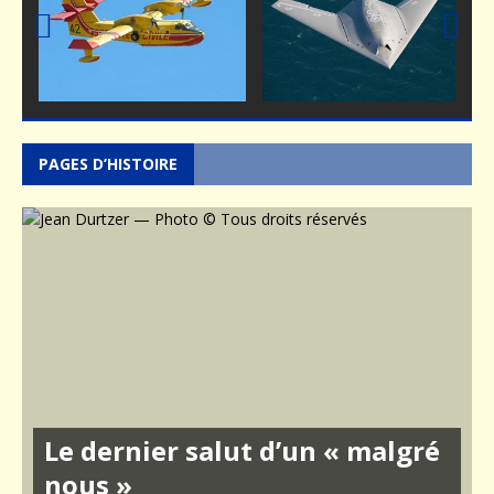
Prev
Nex
ious
t
PAGES D’HISTOIRE
Le dernier salut d’un « malgré
nous »