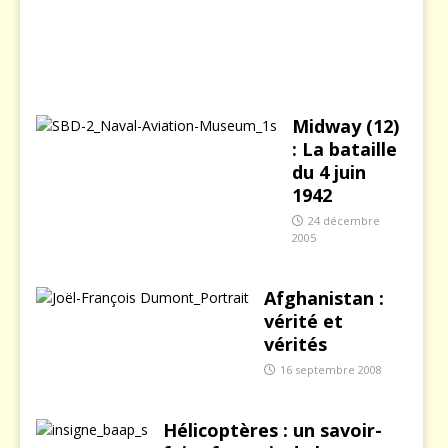
2
0
0
3
Midway (12)
: La bataille
du 4 juin
1942
24 décembre
2005
Afghanistan :
vérité et
vérités
16 septembre 2008
Hélicoptères : un savoir-