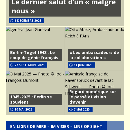
Le dernier salut d’un « malgré
nous »
6 DÉCEMBRE 2025
Berlin-Tegel 1948 : Le
« Les ambassadeurs de
coup de génie français
la collaboration »
27 SEPTEMBRE 2025
14 JUIN 2025
Regard numérique sur
1945-2025 : Berlin se
le passé et vision
souvient
d’avenir
10 MAI 2025
7 MAI 2025
EN LIGNE DE MIRE – IM VISIER – LINE OF SIGHT