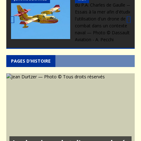
Prev
Nex
ious
t
PAGES D’HISTOIRE