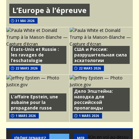
L’Europe à l’épreuve
31 MAI 2026
États-Unis et Russie :
США и Россия:
les ravages de
разрушительная сила
l’eschatologie
эсхатологии
22 MARS 2026
22 MARS 2026
Дело Эпштейна:
L’affaire Epstein, une
находка для
aubaine pour la
российской
propagande russe
пропаганды
1 MARS 2026
1 MARS 2026
MER
ARMEMENT