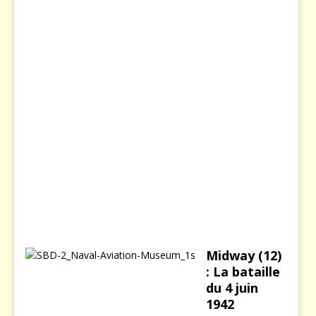
s
i
e
8
d
é
c
e
m
b
r
e
2
0
0
3
Midway (12)
: La bataille
du 4 juin
1942