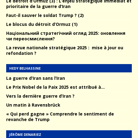
Le détroit d’Ormuz (3) : L’enjeu stratégique immédiat et
prioritaire de la guerre d’Iran
Faut-il sauver le soldat Trump ? (2)
Le blocus du détroit d’Ormuz (1)
Національний стратегічний огляд 2025: оновлення
чи переосмислення?
La revue nationale stratégique 2025 : mise à jour ou
refondation ?
HEDY BELHASSINE
La guerre d’Iran sans l’Iran
Le Prix Nobel de la Paix 2025 est attribué à…
Vers la dernière guerre d’Iran ?
Un matin à Ravensbrück
« Qui perd gagne » Comprendre le sentiment de
revanche de Trump
JÉRÔME DENARIEZ