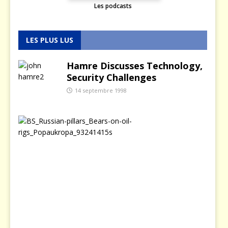
Les podcasts
LES PLUS LUS
Hamre Discusses Technology,
Security Challenges
14 septembre 1998
L
a
p
o
l
i
t
i
q
u