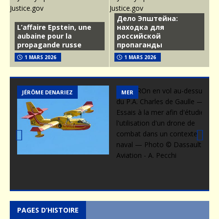
Дело Эпштейна:
L’affaire Epstein, une
находка для
aubaine pour la
российской
propagande russe
пропаганды
1 MARS 2026
1 MARS 2026
EZ
MER
MER
Prev
Nex
ious
t
PAGES D’HISTOIRE