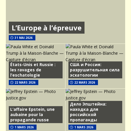
L’Europe à l’épreuve
31 MAI 2026
États-Unis et Russie :
США и Россия:
les ravages de
разрушительная сила
l’eschatologie
эсхатологии
22 MARS 2026
22 MARS 2026
Дело Эпштейна:
L’affaire Epstein, une
находка для
aubaine pour la
российской
propagande russe
пропаганды
1 MARS 2026
1 MARS 2026