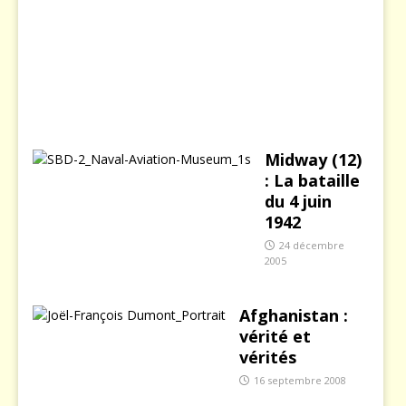
b
r
e
2
0
0
3
Midway (12)
: La bataille
du 4 juin
1942
24 décembre
2005
Afghanistan :
vérité et
vérités
16 septembre 2008