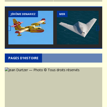
MER
ARMEMENT
Prev
Nex
ious
t
PAGES D’HISTOIRE