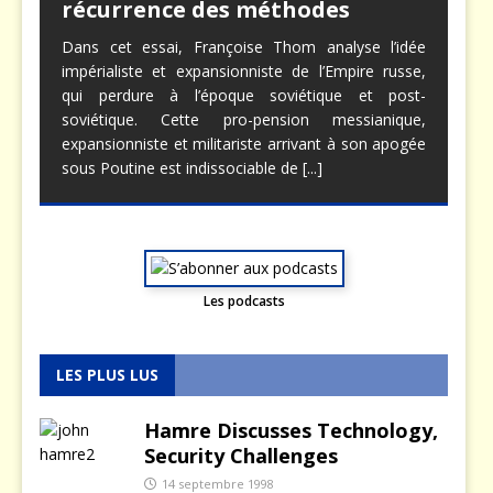
récurrence des méthodes
Dans cet essai, Françoise Thom analyse l’idée
impérialiste et expansionniste de l’Empire russe,
qui perdure à l’époque soviétique et post-
soviétique. Cette pro-pension messianique,
expansionniste et militariste arrivant à son apogée
sous Poutine est indissociable de
[...]
Les podcasts
LES PLUS LUS
Hamre Discusses Technology,
Security Challenges
14 septembre 1998