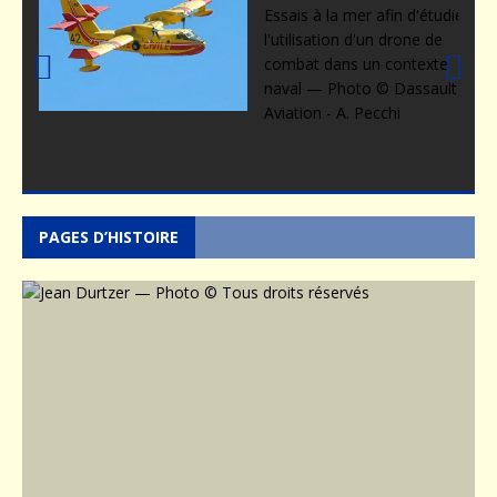
Prev
Nex
ious
t
PAGES D’HISTOIRE