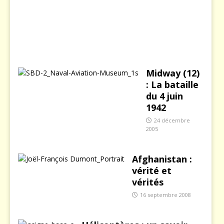
r
e
2
0
0
3
Midway (12)
: La bataille
du 4 juin
1942
24 décembre
2005
Afghanistan :
vérité et
vérités
16 septembre 2008