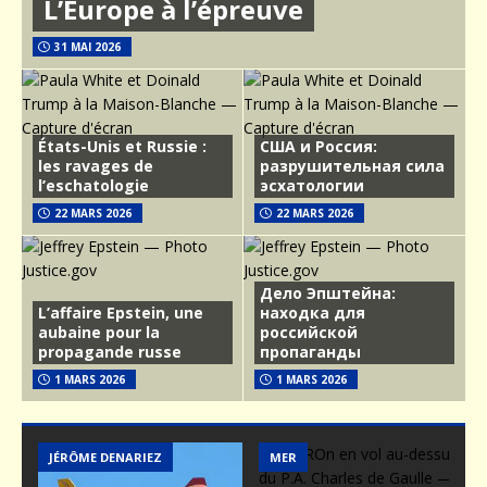
L’Europe à l’épreuve
31 MAI 2026
États-Unis et Russie :
США и Россия:
les ravages de
разрушительная сила
l’eschatologie
эсхатологии
22 MARS 2026
22 MARS 2026
Дело Эпштейна:
L’affaire Epstein, une
находка для
aubaine pour la
российской
propagande russe
пропаганды
1 MARS 2026
1 MARS 2026
MER
ARMEMENT