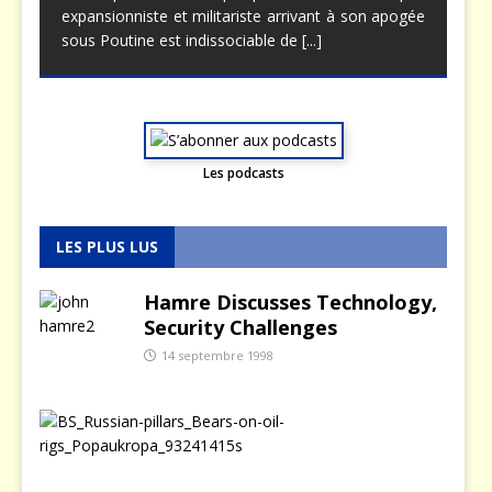
expansionniste et militariste arrivant à son apogée
sous Poutine est indissociable de
[...]
Les podcasts
LES PLUS LUS
Hamre Discusses Technology,
Security Challenges
14 septembre 1998
L
a
p