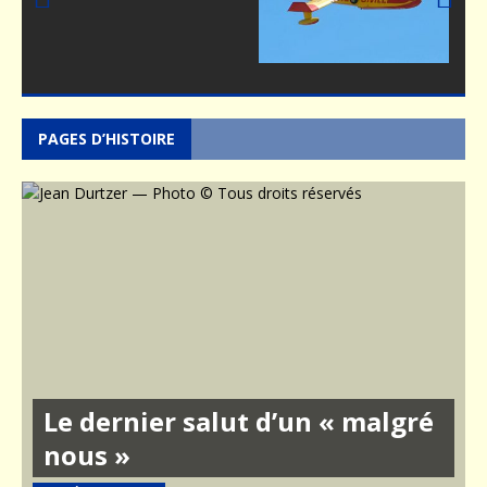
Prev
Nex
ious
t
PAGES D’HISTOIRE
Le dernier salut d’un « malgré
nous »