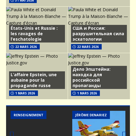
31 MAI 2026
États-Unis et Russie :
США и Россия:
les ravages de
разрушительная сила
l’eschatologie
эсхатологии
22 MARS 2026
22 MARS 2026
Дело Эпштейна:
L’affaire Epstein, une
находка для
aubaine pour la
российской
propagande russe
пропаганды
1 MARS 2026
1 MARS 2026
MER
MER