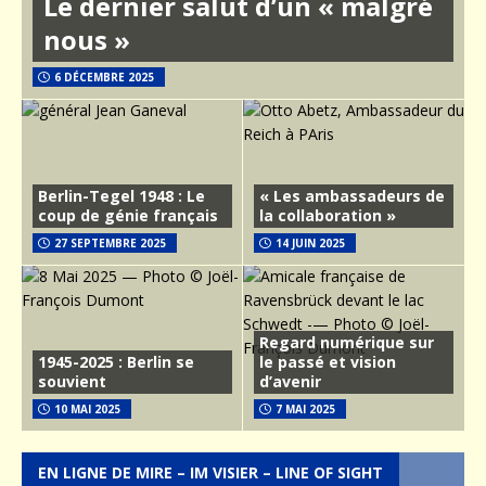
Le dernier salut d’un « malgré
nous »
6 DÉCEMBRE 2025
Berlin-Tegel 1948 : Le
« Les ambassadeurs de
coup de génie français
la collaboration »
27 SEPTEMBRE 2025
14 JUIN 2025
Regard numérique sur
1945-2025 : Berlin se
le passé et vision
souvient
d’avenir
10 MAI 2025
7 MAI 2025
EN LIGNE DE MIRE – IM VISIER – LINE OF SIGHT