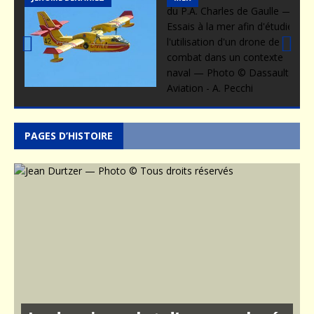
Prev
Nex
ious
t
PAGES D’HISTOIRE