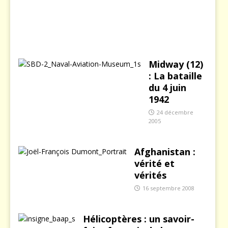
2
0
0
3
Midway (12)
: La bataille
du 4 juin
1942
24 décembre
2005
Afghanistan :
vérité et
vérités
16 septembre 2008
Hélicoptères : un savoir-