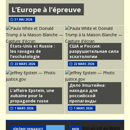
L’Europe à l’épreuve
31 MAI 2026
États-Unis et Russie :
США и Россия:
les ravages de
разрушительная сила
l’eschatologie
эсхатологии
22 MARS 2026
22 MARS 2026
Дело Эпштейна:
L’affaire Epstein, une
находка для
aubaine pour la
российской
propagande russe
пропаганды
1 MARS 2026
1 MARS 2026
MER
ARMEMENT