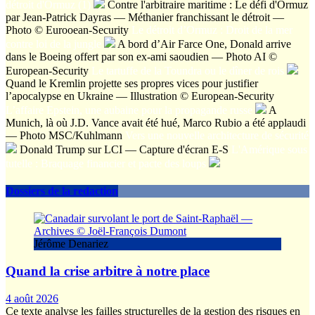
détroit d'Ormuz (1)
Contre l'arbitraire maritime : Le défi d'Ormuz
par Jean-Patrick Dayras — Méthanier franchissant le détroit —
Photo © Eurooean-Security
Le détroit d’Ormuz : Droit de la mer
contre loi de la jungle
A bord d’Air Farce One, Donald arrive
dans le Boeing offert par son ex-ami saoudien — Photo AI ©
European-Security
Le tartuffe de la Toundra ou le dîner de rois
Quand le Kremlin projette ses propres vices pour justifier
l’apocalypse en Ukraine — Illustration © European-Security
L’affaire Epstein, une aubaine pour la propagande russe
A
Munich, là où J.D. Vance avait été hué, Marco Rubio a été applaudi
— Photo MSC/Kuhlmann
Vers une nouvelle architecture de sécurité
Donald Trump sur LCI — Capture d'écran E-S
L'Amérique sous
tutelle : Braquage financier et pacte des loups
Dossiers de la redaction
Jérôme Denariez
Quand la crise arbitre à notre place
4 août 2026
Ce texte analyse les failles structurelles de la gestion des risques en