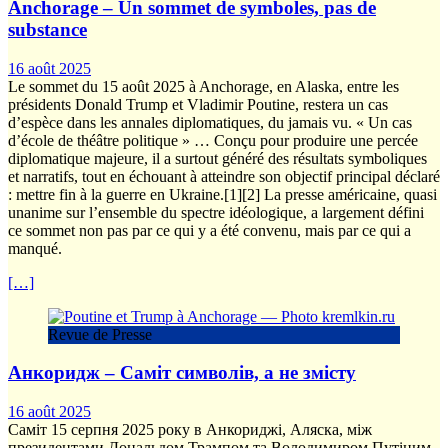
Anchorage – Un sommet de symboles, pas de
substance
16 août 2025
Le sommet du 15 août 2025 à Anchorage, en Alaska, entre les
présidents Donald Trump et Vladimir Poutine, restera un cas
d’espèce dans les annales diplomatiques, du jamais vu. « Un cas
d’école de théâtre politique » … Conçu pour produire une percée
diplomatique majeure, il a surtout généré des résultats symboliques
et narratifs, tout en échouant à atteindre son objectif principal déclaré
: mettre fin à la guerre en Ukraine.[1][2] La presse américaine, quasi
unanime sur l’ensemble du spectre idéologique, a largement défini
ce sommet non pas par ce qui y a été convenu, mais par ce qui a
manqué.
[…]
Revue de Presse
Анкоридж – Саміт символів, а не змісту
16 août 2025
Саміт 15 серпня 2025 року в Анкориджі, Аляска, між
президентами Дональдом Трампом та Володимиром Путіним