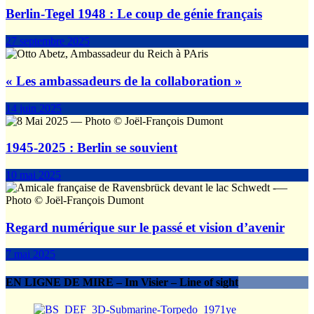
Berlin-Tegel 1948 : Le coup de génie français
27 septembre 2025
« Les ambassadeurs de la collaboration »
14 juin 2025
1945-2025 : Berlin se souvient
10 mai 2025
Regard numérique sur le passé et vision d’avenir
7 mai 2025
EN LIGNE DE MIRE – Im Visier – Line of sight