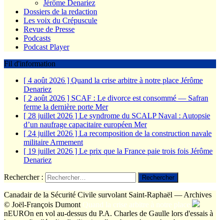
Jérôme Denariez
Dossiers de la redaction
Les voix du Crépuscule
Revue de Presse
Podcasts
Podcast Player
Fil d'information
[ 4 août 2026 ]
Quand la crise arbitre à notre place
Jérôme
Denariez
[ 2 août 2026 ]
SCAF : Le divorce est consommé — Safran
ferme la dernière porte
Mer
[ 28 juillet 2026 ]
Le syndrome du SCALP Naval : Autopsie
d’un naufrage capacitaire européen
Mer
[ 24 juillet 2026 ]
La recomposition de la construction navale
militaire
Armement
[ 19 juillet 2026 ]
Le prix que la France paie trois fois
Jérôme
Denariez
Rechercher :
Canadair de la Sécurité Civile survolant Saint-Raphaël — Archives
© Joël-François Dumont
Quand la crise arbitre à notre place
nEUROn en vol au-dessus du P.A. Charles de Gaulle lors d'essais à