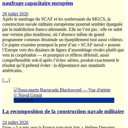
naufrage capacitaire européen
28 juillet 2026
Après le naufrage du SCAF et les soubresauts du MGCS, la
construction navale militaire européenne pourrait sembler épargnée
par la malédiction franco-allemande. Elle ne l’est pas : elle en subit
une version plus insidieuse, où l’absence même de grand
programme commun dissimule un éparpillement tout aussi coûteux.
Ce papier examine pourquoi la peur d’un « SCAF naval » pousse
l’Europe vers des dizaines de lignes d’assemblage rivales plutôt que
vers la coopération — et pourquoi ce réflexe défensif, aussi
compréhensible soit-il après l’échec aérien, produit exactement le
résultat qu’il prétend éviter : la dépendance aux standards
américains.
[…]
Armement
La recomposition de la construction navale militaire
24 juillet 2026
Dans « Le prix que la France paie trois fois » Jérôme Denariez