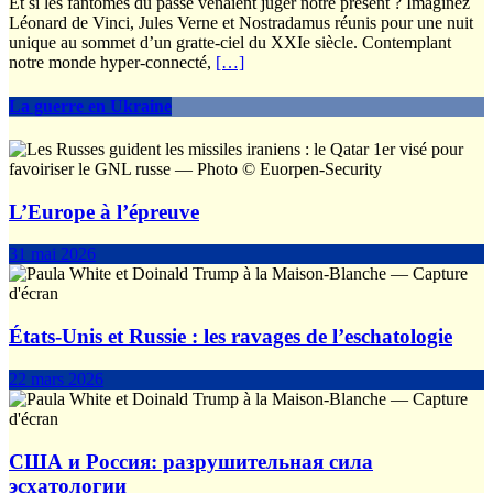
Et si les fantômes du passé venaient juger notre présent ? Imaginez
Léonard de Vinci, Jules Verne et Nostradamus réunis pour une nuit
unique au sommet d’un gratte-ciel du XXIe siècle. Contemplant
notre monde hyper-connecté,
[…]
La guerre en Ukraine
L’Europe à l’épreuve
31 mai 2026
États-Unis et Russie : les ravages de l’eschatologie
22 mars 2026
США и Россия: разрушительная сила
эсхатологии