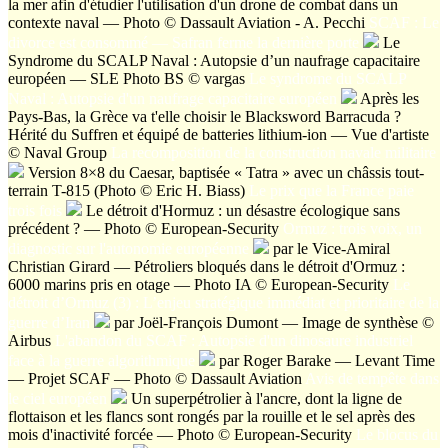
la mer afin d'étudier l'utilisation d'un drone de combat dans un
contexte naval — Photo © Dassault Aviation - A. Pecchi
SCAF : Le
divorce est consommé — Safran ferme la dernière porte
Le
Syndrome du SCALP Naval : Autopsie d’un naufrage capacitaire
européen — SLE Photo BS © vargas
Le syndrome du SCALP
Naval : Autopsie d'un naufrage capacitaire européen
Après les
Pays-Bas, la Grèce va t'elle choisir le Blacksword Barracuda ?
Hérité du Suffren et équipé de batteries lithium-ion — Vue d'artiste
© Naval Group
La recomposition de la construction navale militaire
Version 8×8 du Caesar, baptisée « Tatra » avec un châssis tout-
terrain T-815 (Photo © Eric H. Biass)
Le prix que la France paie
trois fois
Le détroit d'Hormuz : un désastre écologique sans
précédent ? — Photo © European-Security
Ormuz : trois voix, un
diagnostic sur l'autonomie européenne
par le Vice-Amiral
Christian Girard — Pétroliers bloqués dans le détroit d'Ormuz :
6000 marins pris en otage — Photo IA © European-Security
Le
détroit d’Ormuz (3) : L’enjeu stratégique immédiat et prioritaire de la
guerre d’Iran
par Joël-François Dumont — Image de synthèse ©
Airbus
L'abandon du SCAF : Autopsie d'un dinosaure industriel
face à la guerre algorithmique
par Roger Barake — Levant Time
— Projet SCAF — Photo © Dassault Aviation
Avis de tempête dans
le ciel européen
Un superpétrolier à l'ancre, dont la ligne de
flottaison et les flancs sont rongés par la rouille et le sel après des
mois d'inactivité forcée — Photo © European-Security
Le blocus du