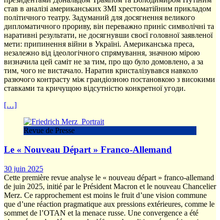
став в аналізі американських ЗМІ хрестоматійним прикладом
політичного театру. Задуманий для досягнення великого
дипломатичного прориву, він переважно приніс символічні та
наративні результати, не досягнувши своєї головної заявленої
мети: припинення війни в Україні. Американська преса,
незалежно від ідеологічного спрямування, значною мірою
визначила цей саміт не за тим, про що було домовлено, а за
тим, чого не вистачало. Наратив кристалізувався навколо
разючого контрасту між грандіозною постановкою з високими
ставками та кричущою відсутністю конкретної угоди.
[…]
Revue de Presse
Le « Nouveau Départ » Franco-Allemand
30 juin 2025
Cette première revue analyse le « nouveau départ » franco-allemand
de juin 2025, initié par le Président Macron et le nouveau Chancelier
Merz. Ce rapprochement est moins le fruit d’une vision commune
que d’une réaction pragmatique aux pressions extérieures, comme le
sommet de l’OTAN et la menace russe. Une convergence a été