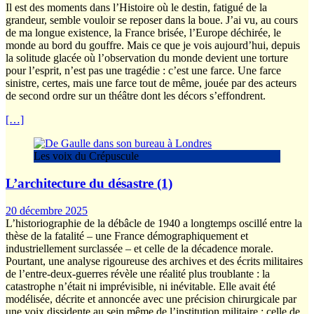
Il est des moments dans l’Histoire où le destin, fatigué de la
grandeur, semble vouloir se reposer dans la boue. J’ai vu, au cours
de ma longue existence, la France brisée, l’Europe déchirée, le
monde au bord du gouffre. Mais ce que je vois aujourd’hui, depuis
la solitude glacée où l’observation du monde devient une torture
pour l’esprit, n’est pas une tragédie : c’est une farce. Une farce
sinistre, certes, mais une farce tout de même, jouée par des acteurs
de second ordre sur un théâtre dont les décors s’effondrent.
[…]
Les voix du Crépuscule
L’architecture du désastre (1)
20 décembre 2025
L’historiographie de la débâcle de 1940 a longtemps oscillé entre la
thèse de la fatalité – une France démographiquement et
industriellement surclassée – et celle de la décadence morale.
Pourtant, une analyse rigoureuse des archives et des écrits militaires
de l’entre-deux-guerres révèle une réalité plus troublante : la
catastrophe n’était ni imprévisible, ni inévitable. Elle avait été
modélisée, décrite et annoncée avec une précision chirurgicale par
une voix dissidente au sein même de l’institution militaire : celle de