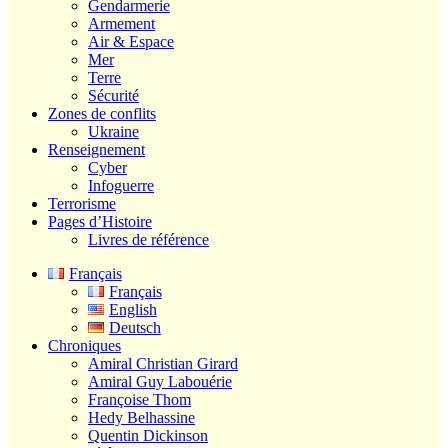
Gendarmerie
Armement
Air & Espace
Mer
Terre
Sécurité
Zones de conflits
Ukraine
Renseignement
Cyber
Infoguerre
Terrorisme
Pages d’Histoire
Livres de référence
Français
Français
English
Deutsch
Chroniques
Amiral Christian Girard
Amiral Guy Labouérie
Françoise Thom
Hedy Belhassine
Quentin Dickinson