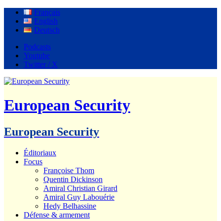
Français
English
Deutsch
Podcasts
Youtube
Twitter / X
European Security
European Security
Éditoriaux
Focus
Françoise Thom
Quentin Dickinson
Amiral Christian Girard
Amiral Guy Labouérie
Hedy Belhassine
Défense & armement