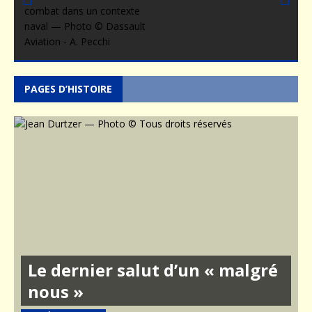
Prev
Nex
ious
t
PAGES D’HISTOIRE
Le dernier salut d’un « malgré
nous »