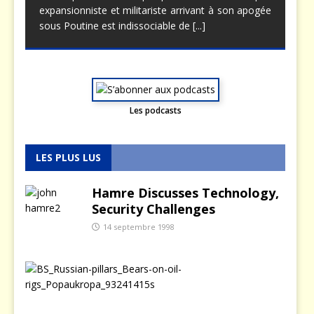
expansionniste et militariste arrivant à son apogée
sous Poutine est indissociable de
[...]
Les podcasts
LES PLUS LUS
Hamre Discusses Technology,
Security Challenges
14 septembre 1998
L
a
p