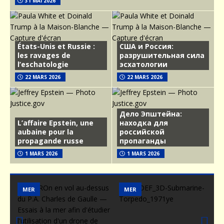
31 MAI 2026
États-Unis et Russie :
США и Россия:
les ravages de
разрушительная сила
l’eschatologie
эсхатологии
22 MARS 2026
22 MARS 2026
Дело Эпштейна:
L’affaire Epstein, une
находка для
aubaine pour la
российской
propagande russe
пропаганды
1 MARS 2026
1 MARS 2026
MER
MER