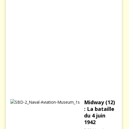
s
i
e
8
d
é
c
e
m
b
r
e
2
0
0
3
Midway (12)
: La bataille
du 4 juin
1942