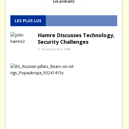
Les podcasts
LES PLUS LUS
Hamre Discusses Technology,
Security Challenges
14 septembre 1998
L
a
p
o
l
i
t
i
q
u