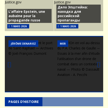
Дело Эпштейна:
L’affaire Epstein, une
находка для
aubaine pour la
российской
propagande russe
пропаганды
1 MARS 2026
1 MARS 2026
MER
ARMEMENT
Prev
Nex
ious
t
PAGES D’HISTOIRE